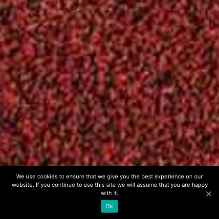
FILOTHEI WOMEN GALA 2001
FILOTHEI WOMEN GALA 2000
ΟΡΟΙ ΣΥΜΜΕΤΟΧΗΣ ΣΤΟ Α΄ ΔΙΑΓΩΝΙΣΜΟ
ΟΡΟΙ ΣΥΜΜΕΤΟΧΗΣ ΣΤΟ Β΄ ΔΙΑΓΩΝΙΣΜΟ
ΕΠΙΚΟΙΝΩΝΙΑ
Copyright © 2026
Filothei Women Gala
. All rights reserved.