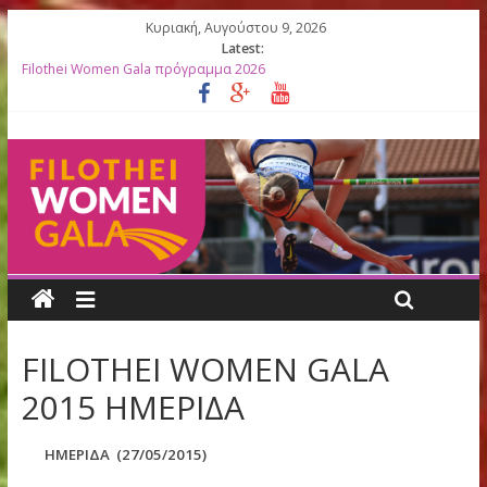
Κυριακή, Αυγούστου 9, 2026
Latest:
Filothei Women Gala πρόγραμμα 2026
27ο Filothei Women Gala: Ο απολογισμός μιας σπουδαίας
διοργάνωσης γεμάτης συγκινήσεις
Filothei Women Gala ΑΠΟΤΕΛΕΣΜΑΤΑ
ΛΙΣΤΕΣ ΕΚΚΙΝΗΣΗΣ 2026
Κορυφαίες Ελληνίδες Ολυμπιονίκες βραβεύονται στο 27ο Filoth
Women Gala
FILOTHEI WOMEN GALA
2015 ΗΜΕΡΙΔΑ