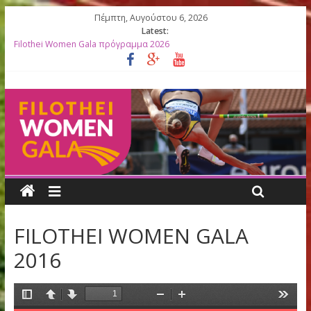
Πέμπτη, Αυγούστου 6, 2026
Latest:
Filothei Women Gala πρόγραμμα 2026
27ο Filothei Women Gala: Ο απολογισμός μιας σπουδαίας
διοργάνωσης γεμάτης συγκινήσεις
Filothei Women Gala ΑΠΟΤΕΛΕΣΜΑΤΑ
ΛΙΣΤΕΣ ΕΚΚΙΝΗΣΗΣ 2026
Κορυφαίες Ελληνίδες Ολυμπιονίκες βραβεύονται στο 27ο Filoth
Women Gala
FILOTHEI WOMEN GALA
2016