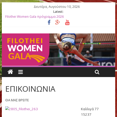
Δευτέρα, Αυγούστου 10, 2026
Latest:
Filothei Women Gala πρόγραμμα 2026
27ο Filothei Women Gala: Ο απολογισμός μιας σπουδαίας
διοργάνωσης γεμάτης συγκινήσεις
Filothei Women Gala ΑΠΟΤΕΛΕΣΜΑΤΑ
ΛΙΣΤΕΣ ΕΚΚΙΝΗΣΗΣ 2026
Κορυφαίες Ελληνίδες Ολυμπιονίκες βραβεύονται στο 27ο Filoth
Women Gala
ΕΠΙΚΟΙΝΩΝΙΑ
ΘΑ ΜΑΣ ΒΡΕΙΤΕ