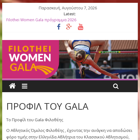
Παρασκευή, Αυγούστου 7, 2026
Latest:
Filothei Women Gala πρόγραμμα 2026
27ο Filothei Women Gala: Ο απολογισμός μιας σπουδαίας
διοργάνωσης γεμάτης συγκινήσεις
Filothei Women Gala ΑΠΟΤΕΛΕΣΜΑΤΑ
ΛΙΣΤΕΣ ΕΚΚΙΝΗΣΗΣ 2026
Κορυφαίες Ελληνίδες Ολυμπιονίκες βραβεύονται στο 27ο Filoth
Women Gala
ΠΡΟΦΙΛ ΤΟΥ GALA
Το Προφίλ του Gala Φιλοθέης