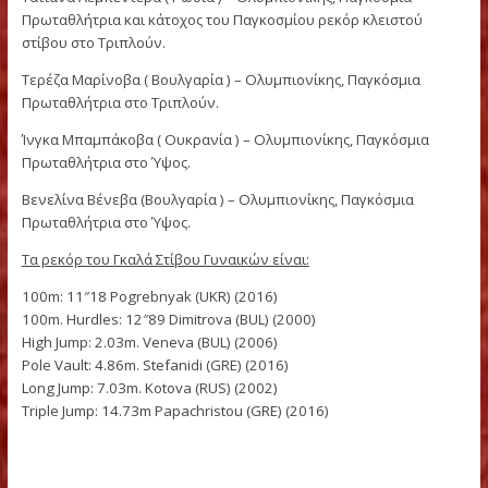
Θέλοντας να τιμήσουμε την Ελληνίδα Γυναίκα – Αθλήτρια απ
2000 διοργανώνουμε το Γκαλά Στίβου Γυναικών, δίνοντας τ
ευκαιρία στους φιλάθλους να θαυμάσουν από κοντά τις
Πρωταγωνίστριες του Παγκόσμιου Στίβου.
Στο Γκαλά Γυναικών έχουν συμμετάσχει οι περισσότερες τω
προαναφερθέντων Ελληνίδων πρωταθλητριών και πολλές 
Πρωταθλήτριες, όπως οι πασίγνωστες και δημοφιλείς στο
ελληνικό κοινό:
Τατιάνα Λεμπέντεβα ( Ρωσία ) – Ολυμπιονίκης, Παγκόσμια
Πρωταθλήτρια και κάτοχος του Παγκοσμίου ρεκόρ κλειστού
στίβου στο Τριπλούν.
Τερέζα Μαρίνοβα ( Βουλγαρία ) – Ολυμπιονίκης, Παγκόσμια
Πρωταθλήτρια στο Τριπλούν.
Ίνγκα Μπαμπάκοβα ( Ουκρανία ) – Ολυμπιονίκης, Παγκόσμια
Πρωταθλήτρια στο Ύψος.