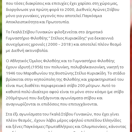
Ο Αθλητικός Όμιλος Φιλοθέης , έχοντας την ανάγκη να απο
φόρο τιμής στην Ελληνίδα Αθλήτρια του Κλασσικού Αθλητισμ
που τόσες διακρίσεις και επιτυχίες έχει χαρίσει στη χώρα μας
διοργάνωσε για πρώτη φορά το 2000, Διεθνείς Αγώνες Στίβ
μόνο για γυναίκες, γεγονός που αποτελεί Παγκόσμια
Αποκλειστικότητα και Πρωτοτυπία.
Το Γκαλά Στίβου Γυναικών φιλοξενείται στο Δημοτικό
Γυμναστήριο Φιλοθέης “ Στέλιος Κυριακίδης” για δεκαεννιά
συνεχόμενες χρονιές ( 2000 – 2018 ) και αποτελεί πλέον θε
με Διεθνή ακτινοβολία.
Ο Αθλητικός Όμιλος Φιλοθέης και το Γυμναστήριο Φιλοθέης
έχουν ιδρυτή (1956) τον πολυνίκη, πολυβαλκανιονίκη, νικητ
1946 του Μαραθωνίου της Βοστώνης Στέλιο Κυριακίδη. Το σ
βρίσκεται στην κηπούπολη της Φιλοθέης και χαρακτηριστικό
είναι πως διαθέτει περιφερειακό στίβο 200 μέτρων. Αυτό το
καθιστά πολύ ιδιαίτερο αφού είναι το μόνο στον κόσμο (με σ
200μέτρων) που διεξάγονται αγωνίσματα στίβου και