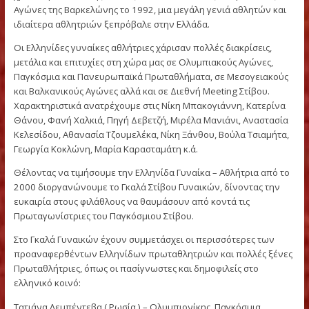
100μ Εμπόδια
Γιατί μόνο Γυναίκες !
Μετά την “Άνοιξη” του Ελληνικού Στίβου με την κατάκτηση τ
χρυσού μεταλίου της Βούλας Πατουλίδου στους Ολυμπιακού
Αγώνες της Βαρκελώνης το 1992, μια μεγάλη γενιά αθλητών
ιδιαίτερα αθλητριών ξεπρόβαλε στην Ελλάδα.
Οι Ελληνίδες γυναίκες αθλήτριες χάρισαν πολλές διακρίσεις,
μετάλια και επιτυχίες στη χώρα μας σε Ολυμπιακούς Αγώνες
Παγκόσμια και Πανευρωπαϊκά Πρωταθλήματα, σε Μεσογεια
και Βαλκανικούς Αγώνες αλλά και σε Διεθνή Meeting Στίβου.
Χαρακτηριστικά ανατρέχουμε στις Νίκη Μπακογιάννη, Κατερ
Θάνου, Φανή Χαλκιά, Πηγή Δεβετζή, Μιρέλα Μανιάνι, Αναστ
Κελεσίδου, Αθανασία Τζουμελέκα, Νίκη Ξάνθου, Βούλα Τσιαμ
Γεωργία Κοκλώνη, Μαρία Καρασταμάτη κ.ά.