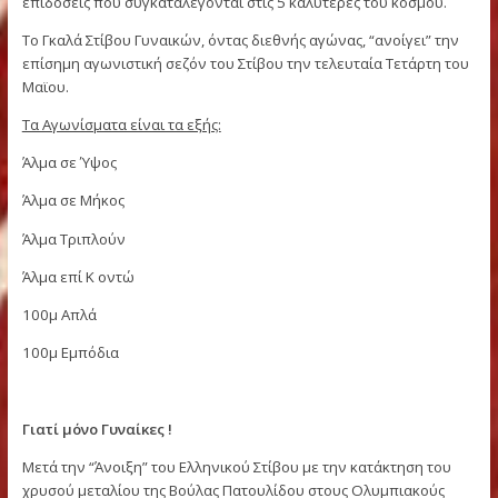
αναγνωρίζονται οι επιδόσεις που επιτυγχάνονται.
Στα έξι αγωνίσματα του Γκαλά Στίβου Γυναικών, που έχει γίν
πλέον θεσμός , έχουν λάβει μέρος υψηλού επιπέδου Ελληνί
και ξένες Παγκόσμιες Πρωταθλήτριες και Ολυμπιονίκες, κά
επιδόσεις που συγκαταλέγονται στις 5 καλύτερες του κόσμο
Το Γκαλά Στίβου Γυναικών, όντας διεθνής αγώνας, “ανοίγει” 
επίσημη αγωνιστική σεζόν του Στίβου την τελευταία Τετάρτ
Μαϊου.
Τα Αγωνίσματα είναι τα εξής:
Άλμα σε Ύψος
Άλμα σε Μήκος
Άλμα Τριπλούν
Άλμα επί Κ οντώ
100μ Απλά