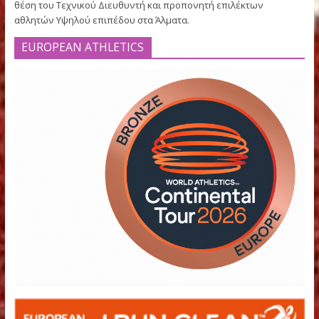
1982 μέχρι και σήμερα. Είναι αριστούχος της Γυμναστικής
Ακαδημίας Αθηνών με μεταπτυχιακά στην Αμερική.
Ανέδειξε πολλούς πρωταθλητές και πρωταθλήτριες στα Άλμ
όλα αυτά τα χρόνια, με Πανελλήνιες, Βαλκανικές και
Πανευρωπαϊκές νίκες, με κορυφαία τη 2η Ολυμπιακή νίκη σ
Άλμα σε Ύψος Γυναικών στους Ολυμπιακούς Αγώνες της Ατλ
(1996).
Εμπνεύστηκε τη διοργάνωση του “FILOTHEI WOMEN GALA” κα
είναι εκτελεστικός Διευθυντής όλων των διοργανώσεων πο
έχουν γίνει από το 2000 έως σήμερα.
Στους Ολυμπιακούς Αγώνες της Αθήνας (2004) ήταν Διευθυ
Αθλητικής Ενημέρωσης.
Σήμερα συνεχίζει την προσφορά του στον Α.Ο.Φιλοθέης από
θέση του Τεχνικού Διευθυντή και προπονητή επιλέκτων
αθλητών Υψηλού επιπέδου στα Άλματα.
EUROPEAN ATHLETICS