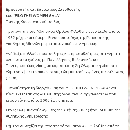
Βενελίνα Βένεβα (Βουλγαρία ) – Ολυμπιονίκης, Παγκόσμια
Πρωταθλήτρια στο Ύψος.
Τα ρεκόρ του Γκαλά Στίβου Γυναικών είναι:
100m: 11″18 Pogrebnyak (UKR) (2016)
100m. Hurdles: 12″89 Dimitrova (BUL) (2000)
High Jump: 2.03m. Veneva (BUL) (2006)
Pole Vault: 4.86m. Stefanidi (GRE) (2016)
Long Jump: 7.03m. Kotova (RUS) (2002)
Triple Jump: 14.73m Papachristou (GRE) (2016)
Εμπνευστής και Επιτελικός Διευθυντής
του “FILOTHEI WOMEN GALA”
Γιάννης Κουτσογιαννόπουλος
Προπονητής του Αθλητικού Ομίλου Φιλοθέης στον Στίβο απ