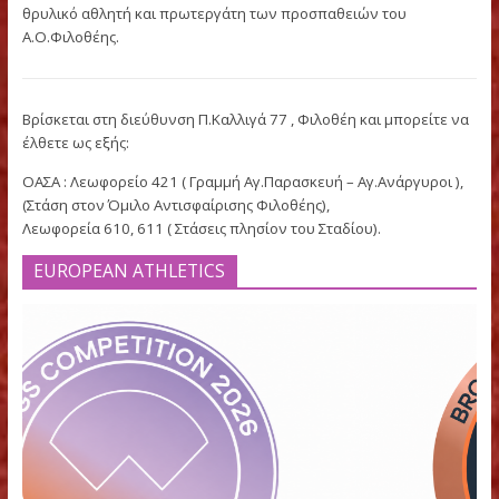
μήκος.
Ειδικά για το meeting Filothei Women Gala τοποθετούνται κα
πρόσθετες κερκίδες.
Το Στάδιο “Στέλιος Κυριακίδης” πήρε το όνομά του από τον
θρυλικό αθλητή και πρωτεργάτη των προσπαθειών του
Α.Ο.Φιλοθέης.
Βρίσκεται στη διεύθυνση Π.Καλλιγά 77 , Φιλοθέη και μπορεί
έλθετε ως εξής:
ΟΑΣΑ : Λεωφορείο 421 ( Γραμμή Αγ.Παρασκευή – Αγ.Ανάργυρο
(Στάση στον Όμιλο Αντισφαίρισης Φιλοθέης),
Λεωφορεία 610, 611 ( Στάσεις πλησίον του Σταδίου).
EUROPEAN ATHLETICS