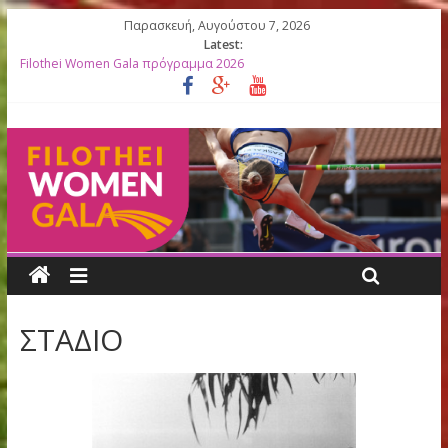
Παρασκευή, Αυγούστου 7, 2026
Latest:
Filothei Women Gala πρόγραμμα 2026
27ο Filothei Women Gala: Ο απολογισμός μιας σπουδαίας
διοργάνωσης γεμάτης συγκινήσεις
Filothei Women Gala ΑΠΟΤΕΛΕΣΜΑΤΑ
ΛΙΣΤΕΣ ΕΚΚΙΝΗΣΗΣ 2026
Κορυφαίες Ελληνίδες Ολυμπιονίκες βραβεύονται στο 27ο Filoth
Women Gala
ΣΤΑΔΙΟ