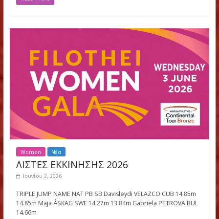
Women
ΑΠΟΤΕΛΕΣΜΑΤΑ
Νέα
Filothei Women Gala ΑΠΟΤΕΛΕΣΜΑΤΑ
Ιουνίου 3, 2026
26_Roster_Results_Filothei_Women_Gala_GRE Please follow a
like us:
Read more