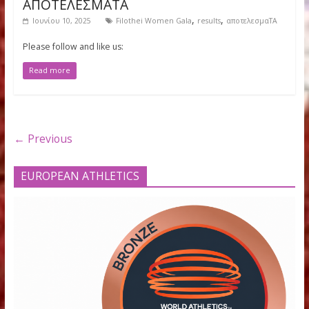
Women
ΑΠΟΤΕΛΕΣΜΑΤΑ
Νέα
Filothei Women Gala 2025
ΑΠΟΤΕΛΕΣΜΑΤΑ
,
,
Ιουνίου 10, 2025
Filothei Women Gala
results
αποτελεσμα
Please follow and like us: