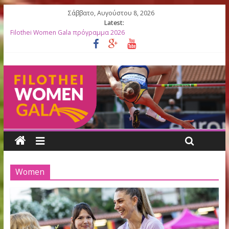
Σάββατο, Αυγούστου 8, 2026
Latest:
Filothei Women Gala πρόγραμμα 2026
27ο Filothei Women Gala: Ο απολογισμός μιας σπουδαίας
διοργάνωσης γεμάτης συγκινήσεις
Filothei Women Gala ΑΠΟΤΕΛΕΣΜΑΤΑ
ΛΙΣΤΕΣ ΕΚΚΙΝΗΣΗΣ 2026
Κορυφαίες Ελληνίδες Ολυμπιονίκες βραβεύονται στο 27ο Filoth
Women Gala
Women