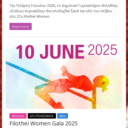
Women
Νέα
27o Filothei Women Gala 2026: Η καρδ
της Φιλοθέης χτυπά στον ρυθμό του
παγκόσμιου στίβου
Ιανουαρίου 13, 2026
Filothei Women Gala
Την Τετάρτη 3 Ιουνίου 2026, το Δημοτικό Γυμναστήριο Φιλοθ
«Στέλιος Κυριακίδης» θα υποδεχθεί ξανά την ελίτ του στίβου
στο 27ο Filothei Women
Read more