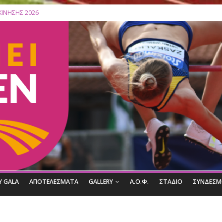
ΛΙΣΤΕΣ ΕΚΚΙΝΗΣΗΣ 2026
Κορυφαίες Ελληνίδες Ολυμπιονίκες βραβεύονται στο 27ο Filothei 
Filothei Women Gala πρόγραμμα 2026
27ο Filothei Women Gala: Ο απολογισμός μιας σπουδαίας διοργάνω
Filothei Women Gala ΑΠΟΤΕΛΕΣΜΑΤΑ
ΟΦΙΛ ΤΟΥ GALA
ΑΠΟΤΕΛΕΣΜΑΤΑ
GALLERY
Α.Ο.Φ.
ΣΤ