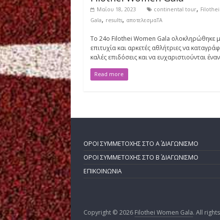
Women
ΑΠΟΤΕΛΕΣΜΑΤΑ
Νέα
ΑΠΟΤΕΛΕΣΜΑΤΑ από τ
Filothei Women Gala
Μαΐου 18, 2023
continental to
,
,
Gala
results
αποτελεσμαΤΑ
To 24o Filothei Women Gala ολοκλ
επιτυχία και αρκετές αθλήτριες να
καλές επιδόσεις και να ευχαριστιού
Read more