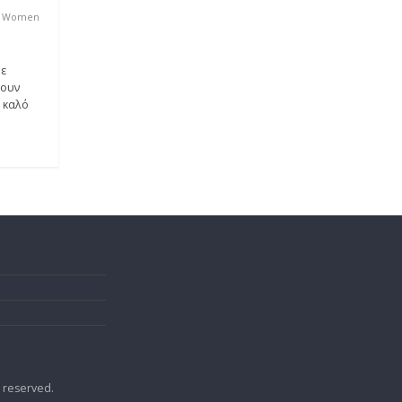
ο 24ο
,
ur
Filothei Women
ηρώθηκε με
 καταγράφουν
νται έναν καλό