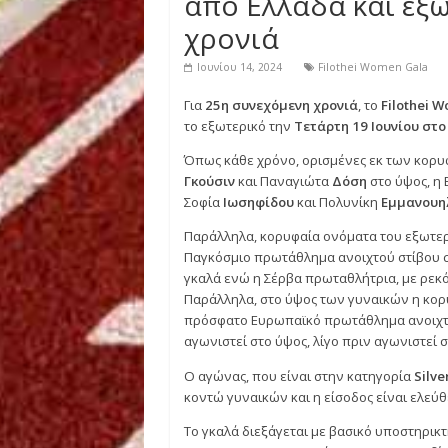
Women
Νέα
Filothei Women
από Ελλάδα και
χρονιά
Ιουνίου 14, 2024
Filothei Wome
Για
25η συνεχόμενη χρονιά
, το
F
το εξωτερικό την
Τετάρτη 19 Ιου
Όπως κάθε χρόνο, ορισμένες εκ 
Γκούσιν
και Παναγιώτα
Δόση
στο 
Σοφία
Ιωσηφίδου
και Πολυνίκη
Ε
Παράλληλα, κορυφαία ονόματα το
Παγκόσμιο πρωτάθλημα ανοιχτού 
γκαλά ενώ η Σέρβα πρωταθλήτρια,