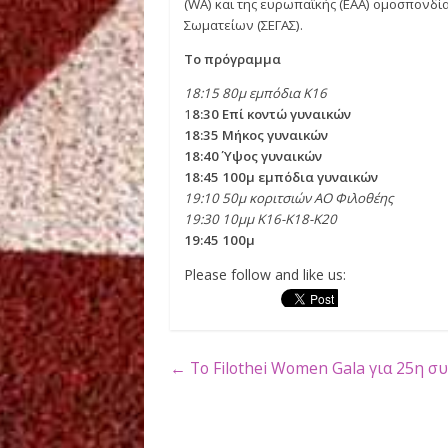
Παράλληλα, στο ύψος των γυναικώ
πρόσφατο Ευρωπαϊκό πρωτάθλημα 
αγωνιστεί στο ύψος, λίγο πριν α
Ο αγώνας, που είναι στην κατηγο
κοντώ γυναικών και η είσοδος είν
Το γκαλά διεξάγεται με βασικό υ
(WA) και της ευρωπαϊκής (EAA) ο
Σωματείων (ΣΕΓΑΣ).
Το πρόγραμμα
18:15 80μ εμπόδια Κ16
1
8:30 Επί κοντώ γυναικών
18:35 Μήκος γυναικών
18:40 Ύψος γυναικών
18:45 100μ εμπόδια γυναικών
19:10 50μ κοριτσιών ΑΟ Φιλοθέης
19:30 10μμ Κ16-Κ18-Κ20