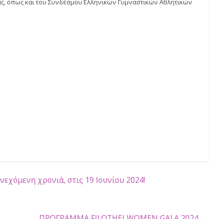
ν η κορυφαία Σέρβα και κάτοχος του εθνικού ρεκόρ (1.98μ), πο
ανοιχτού στίβου κατέκτησε το αργυρό μετάλλιο, Αντζελίνα
Τό
γωνιστεί στους Ολυμπιακούς Αγώνες.
ρία
Silver
της σειράς αγώνων Continental tour, ξεκινάει στις
18:
αι ελεύθερη για το κοινό.
ποστηρικτή τον
Δήμο Φιλοθέης Ψυχικού
, υπό την αιγίδα της πα
μοσπονδίας, όπως και του Συνδέσμου Ελληνικών Γυμναστικών Α