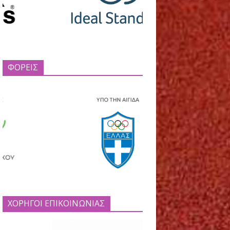
ματα
νη
Ελλάδα και
ιακίδης”.
ΦΟΡΕΙΣ
 Τατιάνα
ίδου
και
μένο
φορά στο
ς.