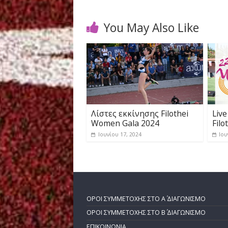
19:45 100μ
Please follow and like us:
←
To Filothei Women Gala για
You May Also Like