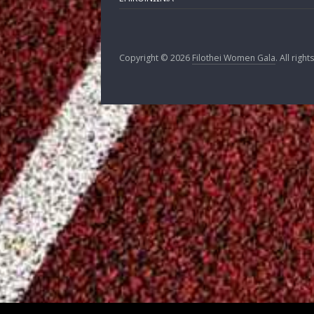
Λίστες εκκίνησης Filothei
Women Gala 2024
Ιουνίου 17, 2024
ΟΡΟΙ ΣΥΜΜΕΤΟΧΗΣ ΣΤΟ Α΄ ΔΙΑΓΩΝΙΣ
ΟΡΟΙ ΣΥΜΜΕΤΟΧΗΣ ΣΤΟ Β΄ ΔΙΑΓΩΝΙΣ
ΕΠΙΚΟΙΝΩΝΙΑ
Copyright © 2026
Filothei Women Gala