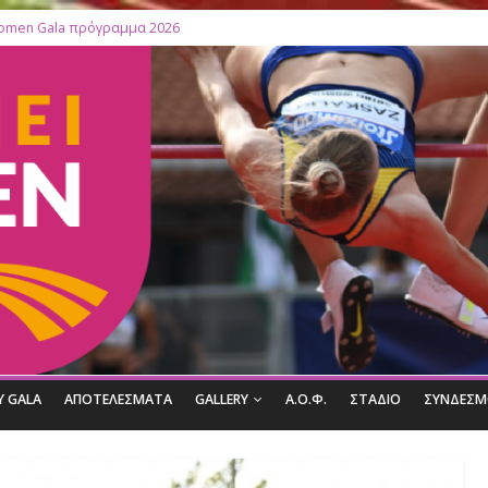
Filothei Women Gala πρόγραμμα 2026
27ο Filothei Women Gala: Ο απολογισμός μιας σπουδαίας διοργάνω
Filothei Women Gala ΑΠΟΤΕΛΕΣΜΑΤΑ
ΛΙΣΤΕΣ ΕΚΚΙΝΗΣΗΣ 2026
Κορυφαίες Ελληνίδες Ολυμπιονίκες βραβεύονται στο 27ο Filothei 
ΟΦΙΛ ΤΟΥ GALA
ΑΠΟΤΕΛΕΣΜΑΤΑ
GALLERY
Α.Ο.Φ.
ΣΤ