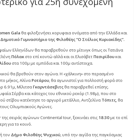
 Gala 2024: Με κορυφαία ονό
 εξωτερικό για 25η συνεχόμε
n Gala
ilothei Women Gala
θα φιλοξενήσει κορυφαια ονόματα από την 
νίου στο Δημοτικό Γυμναστήριο της Φιλοθέης “Ο Στέλιος Κυρ
των κορυφαίων Ελληνίδων θα παραβρεθούν στο μίτινγκ όπως οι
ύψος, η Ελένη
Πόλακ
στο επί κοντώ αλλά και οι Ελισάβετ
Πεσιρ
μμανουηλίδου
στα 100μ με εμπόδια και 100μ αντίστοιχα.
υ εξωτερικού θα βρεθούν στον αγώνα. Η «χάλκινη» στο περασ
στίβου στο μήκος, Αλίνα
Ροτάρου
, θα αγωνιστεί για πολλοστή 
 με ρεκόρ 6.91μ, Μίλιτσα
Γκαρντάσεβιτς
θα παραβρεθεί επίση