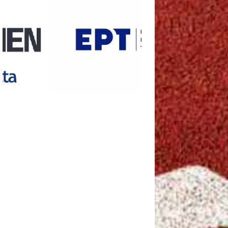
υ στο
πιτς
, θα
30
με το επί
ΧΟΡΗΓΟΙ ΕΠΙΚΟΙΝΩΝΙΑΣ
γκόσμιας
θλητικών