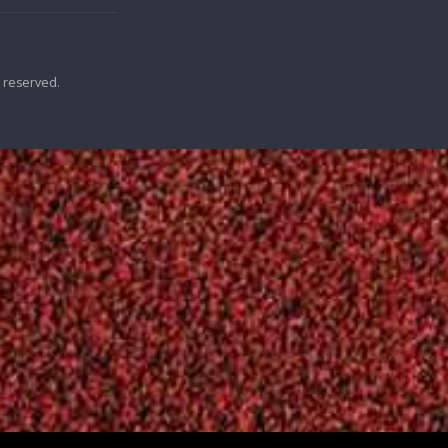
Live streaming – 22o
ΔΥΝΑΤΕΣ ΣΥΜΜΕ
Filothei Women Gala
ΣΤΟ 19o FILOTH
GALA
Ιουνίου 14, 2021
Ιουνίου 8, 2018
ΜΟ
ΜΟ
. All rights reserved.