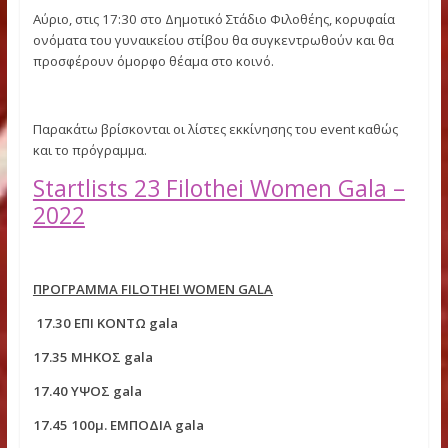
Μόλις λίγες ώρες απέμειναν για το 23ο Filothei Women
Gala και οι επικυρωμένες λίστες εκκίνησης, και στα 5
αγωνίσματα, είναι εδώ.
Αύριο, στις 17:30 στο Δημοτικό Στάδιο Φιλοθέης, κορυφαί
ονόματα του γυναικείου στίβου θα συγκεντρωθούν και θα
προσφέρουν όμορφο θέαμα στο κοινό.
Παρακάτω βρίσκονται οι λίστες εκκίνησης του event καθώ
και το πρόγραμμα.
Startlists 23 Filothei Women Gala
2022