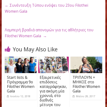
facebook
:
Filothei Women Gala
twitter
: FilotheiGala
website
:
www.filothei-gala.org
Please follow and like us:
←
Συνέντευξη Τύπου ενόψει του 23ου Filothei
Women Gala
Λαμπερή βραδιά απονομών για τις αθλήτριες του
Filothei Women Gala
→