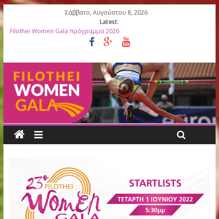
Σάββατο, Αυγούστου 8, 2026
Latest:
Filothei Women Gala πρόγραμμα 2026
27ο Filothei Women Gala: Ο απολογισμός μιας σπουδαίας
διοργάνωσης γεμάτης συγκινήσεις
Filothei Women Gala ΑΠΟΤΕΛΕΣΜΑΤΑ
ΛΙΣΤΕΣ ΕΚΚΙΝΗΣΗΣ 2026
Κορυφαίες Ελληνίδες Ολυμπιονίκες βραβεύονται στο 27ο Filoth
Women Gala