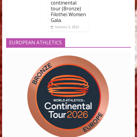
You May Also Like
Start lists &
Εξαιρετικές
ΤΡΙΠΛΟΥΝ 
Πρόγραμμα 9o
επιδόσεις
ΜΗΚΟΣ στο
Filothei Women
καταγράφηκαν,
Filothei W
Gala
για ακόμη μία
Gala
χρονιά, στο
Ιουνίου 12, 2018
Μαΐου 28, 201
διεθνές
μίτινγκ του
continental
tour (Bronze)
Filothei Women
Gala.
Ιουνίου 3, 2022